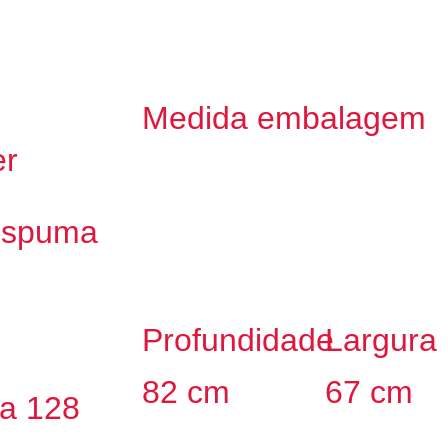
Medida embalagem
er
 Espuma
Profundidade
Largura
82 cm
67 cm
xa 128