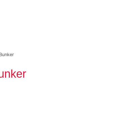
Bunker
unker