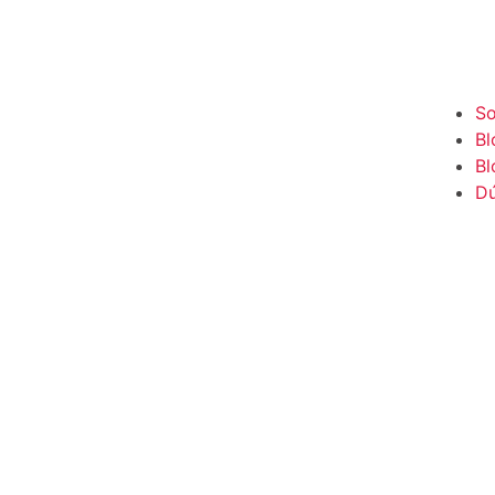
So
Bl
Bl
Dú