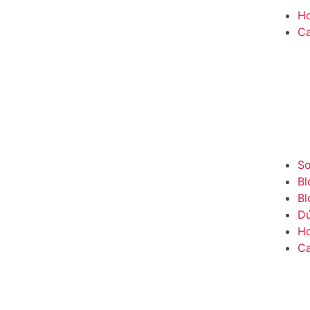
H
Ca
So
Bl
Bl
Dú
H
Ca