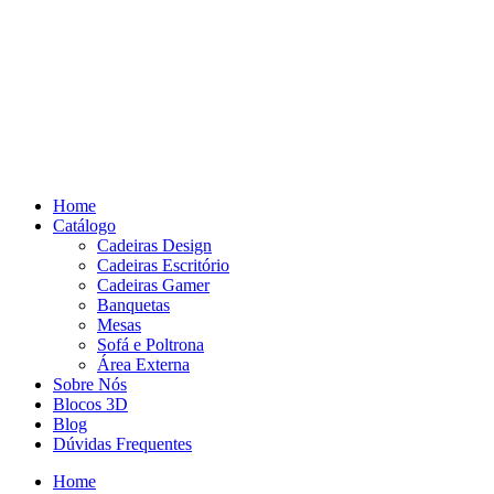
Pular
para
o
conteúdo
Home
Catálogo
Cadeiras Design
Cadeiras Escritório
Cadeiras Gamer
Banquetas
Mesas
Sofá e Poltrona
Área Externa
Sobre Nós
Blocos 3D
Blog
Dúvidas Frequentes
Home