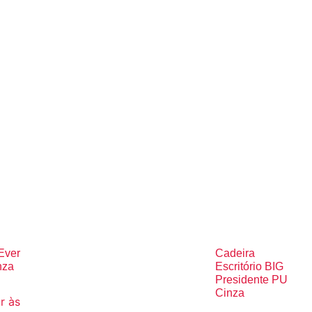
Ever
Cadeira
nza
Escritório BIG
Presidente PU
Cinza
r às