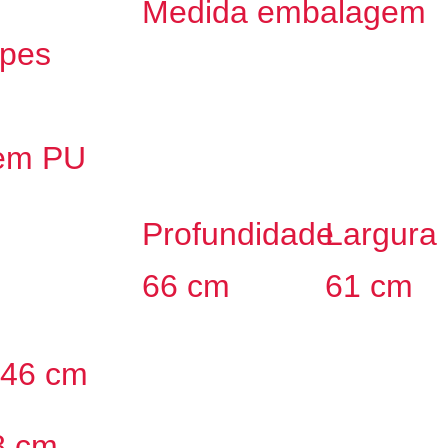
Medida embalagem
ipes
 em PU
Profundidade
Largura
66 cm
61 cm
 46 cm
8 cm