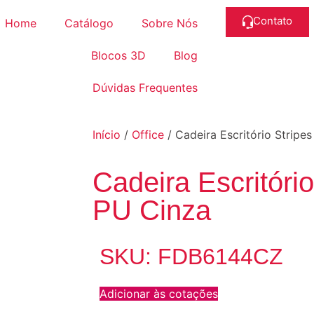
Contato
Home
Catálogo
Sobre Nós
Blocos 3D
Blog
Dúvidas Frequentes
Início
/
Office
/ Cadeira Escritório Stripe
Cadeira Escritório
PU Cinza
SKU: FDB6144CZ
Adicionar às cotações