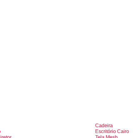
Cadeira
o
Escritório Cairo
iretor
Tela Mesh