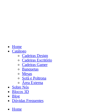
Skip
to
content
Home
Catálogo
Cadeiras Design
Cadeiras Escritório
Cadeiras Gamer
Banquetas
Mesas
Sofá e Poltrona
Área Externa
Sobre Nós
Blocos 3D
Blog
Dúvidas Frequentes
Home