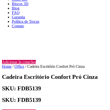
Blocos 3D
Blog
FAQ
Garantia
Política de Trocas
Contato
Adicionar às cotações
Home
/
Office
/ Cadeira Escritório Confort Pró Cinza
Cadeira Escritório Confort Pró Cinza
SKU: FDB5139
SKU: FDB5139