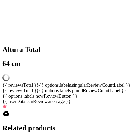
Altura Total
64 cm
{{ reviewsTotal }}
{{ options.labels.singularReviewCountLabel }}
{{ reviewsTotal }}
{{ options.labels.pluralReviewCountLabel }}
{{ options.labels.newReviewButton }}
{{ userData.canReview.message }}
Related products