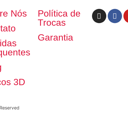
re Nós
Política de
Trocas
tato
Garantia
idas
quentes
g
cos 3D
 Reserved