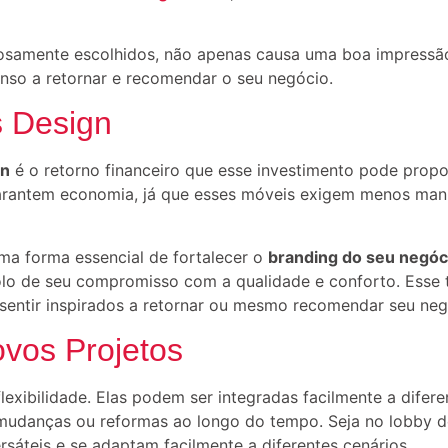
osamente escolhidos, não apenas causa uma boa impressã
nso a retornar e recomendar o seu negócio.
s Design
gn
é o retorno financeiro que esse investimento pode propor
arantem economia, já que esses móveis exigem menos m
ma forma essencial de fortalecer o
branding do seu negóc
o de seu compromisso com a qualidade e conforto. Esse 
entir inspirados a retornar ou mesmo recomendar seu negó
ovos Projetos
lexibilidade. Elas podem ser integradas facilmente a difer
udanças ou reformas ao longo do tempo. Seja no lobby de
rsáteis e se adaptam facilmente a diferentes cenários.