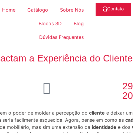
Contato
Home
Catálogo
Sobre Nós
Blocos 3D
Blog
Dúvidas Frequentes
actam a Experiência do Client
29
20
em o poder de moldar a percepção do
cliente
e deixar um
a
seria facilmente esquecida. Agora, pense em como as
cad
 de mobiliário, mas sim uma extensão da
identidade
e dos