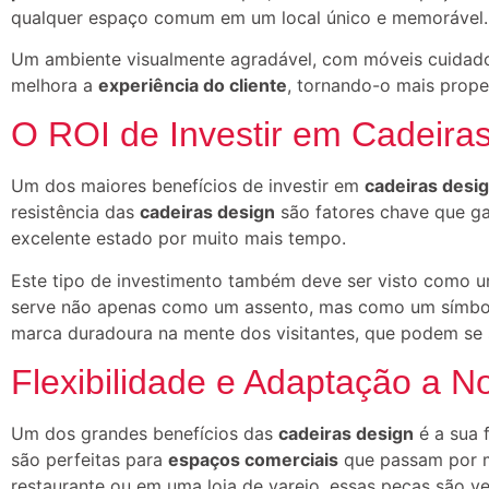
qualquer espaço comum em um local único e memorável.
Um ambiente visualmente agradável, com móveis cuidad
melhora a
experiência do cliente
, tornando-o mais prope
O ROI de Investir em Cadeira
Um dos maiores benefícios de investir em
cadeiras desi
resistência das
cadeiras design
são fatores chave que g
excelente estado por muito mais tempo.
Este tipo de investimento também deve ser visto como u
serve não apenas como um assento, mas como um símbol
marca duradoura na mente dos visitantes, que podem se s
Flexibilidade e Adaptação a N
Um dos grandes benefícios das
cadeiras design
é a sua f
são perfeitas para
espaços comerciais
que passam por m
restaurante ou em uma loja de varejo, essas peças são ve