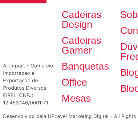
Cadeiras
Sob
Design
Con
Cadeiras
Dúv
Gamer
Fre
Banquetas
Aj Import – Comercio,
Blo
Importacao e
Office
Exportacao de
Blo
Produtos Diversos
EIRELI CNPJ:
Mesas
12.453.146/0001-71
Desenvolvido pela UPLevel Marketing Digital – All Rights