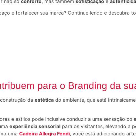
ar não só
conforto
, mas também
sofisticação
e
autenticid
ço e fortalecer sua marca? Continue lendo e descubra to
tribuem para o Branding da s
 construção da
estética
do ambiente, que está intrinsicame
cores e estilos pode inclusive conduzir a uma sensação col
r uma
experiência sensorial
para os visitantes, elevando a
como uma
Cadeira Allegra Fendi
, você está adicionando arte