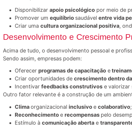
Disponibilizar
apoio psicológico
por meio de pr
Promover um
equilíbrio
saudável
entre vida pe
Criar uma
cultura organizacional positiva
, ond
Desenvolvimento e Crescimento Pr
Acima de tudo, o desenvolvimento pessoal e profis
Sendo assim, empresas podem:
Oferecer
programas de capacitação
e
treinam
Criar oportunidades de
crescimento dentro d
Incentivar
feedbacks construtivos
e valorizar 
Outro fator relevante é a construção de um ambient
Clima
organizacional
inclusivo
e
colaborativo
;
Reconhecimento
e
recompensas
pelo desem
Estímulo à
comunicação aberta
e
transparent