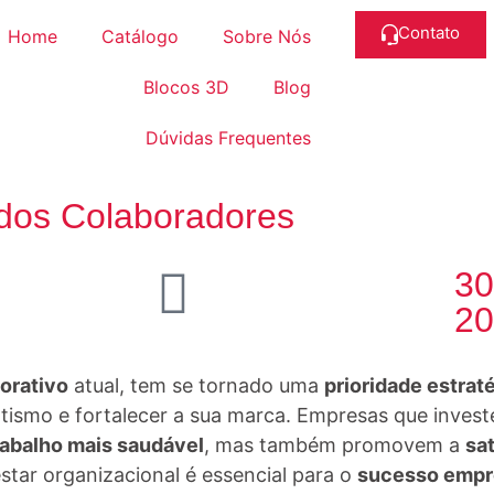
Contato
Home
Catálogo
Sobre Nós
Blocos 3D
Blog
Dúvidas Frequentes
dos Colaboradores
30
20
orativo
atual, tem se tornado uma
prioridade estrat
entismo e fortalecer a sua marca. Empresas que inve
rabalho mais saudável
, mas também promovem a
sa
star organizacional é essencial para o
sucesso empr