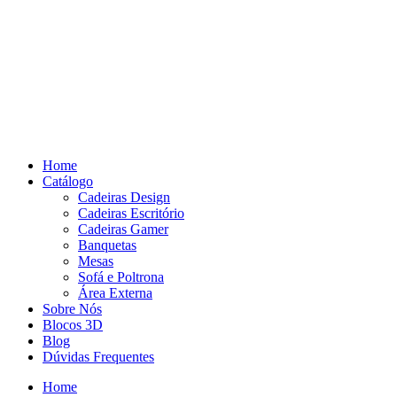
Pular
para
o
conteúdo
Home
Catálogo
Cadeiras Design
Cadeiras Escritório
Cadeiras Gamer
Banquetas
Mesas
Sofá e Poltrona
Área Externa
Sobre Nós
Blocos 3D
Blog
Dúvidas Frequentes
Home