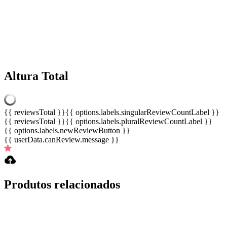
Altura Total
{{ reviewsTotal }}
{{ options.labels.singularReviewCountLabel }}
{{ reviewsTotal }}
{{ options.labels.pluralReviewCountLabel }}
{{ options.labels.newReviewButton }}
{{ userData.canReview.message }}
Produtos relacionados