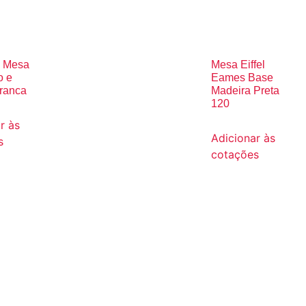
o Mesa
Mesa Eiffel
o e
Eames Base
Branca
Madeira Preta
120
r às
Adicionar às
s
cotações