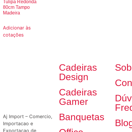
Tulipa Redonda
80cm Tampo
Madeira
Adicionar às
cotações
Cadeiras
Sob
Design
Con
Cadeiras
Dúv
Gamer
Fre
Banquetas
Aj Import – Comercio,
Blo
Importacao e
Exportacao de