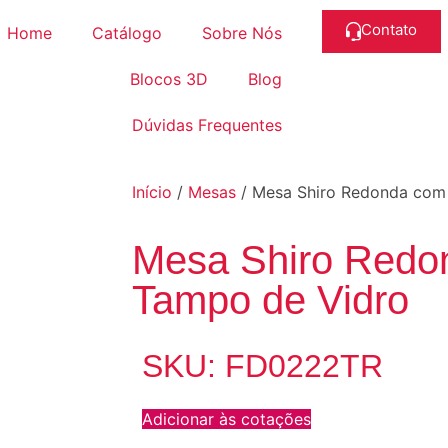
Contato
Home
Catálogo
Sobre Nós
Blocos 3D
Blog
Dúvidas Frequentes
Início
/
Mesas
/ Mesa Shiro Redonda com
Mesa Shiro Redo
Tampo de Vidro
SKU: FD0222TR
Adicionar às cotações