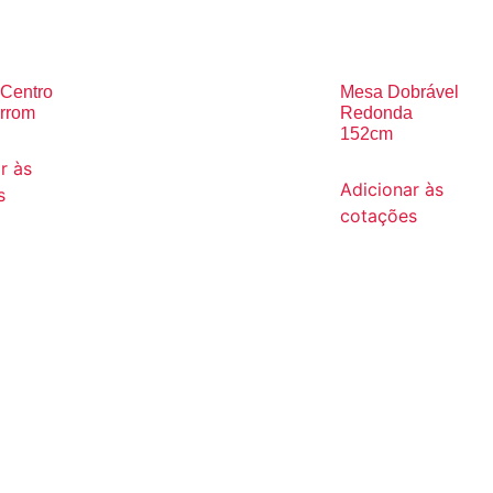
Centro
Mesa Dobrável
rrom
Redonda
152cm
r às
Adicionar às
s
cotações