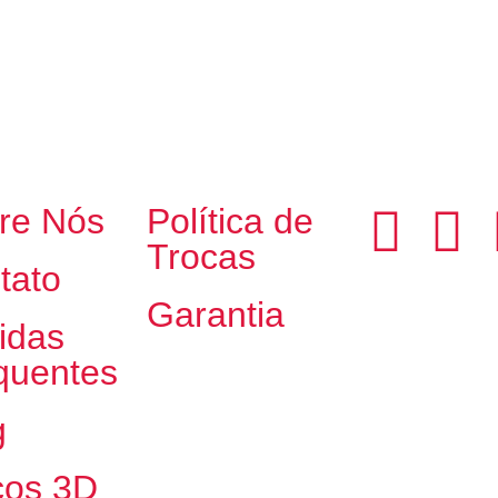
re Nós
Política de
Trocas
tato
Garantia
idas
quentes
g
cos 3D