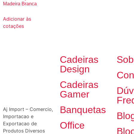
Madeira Branca
Adicionar às
cotações
Cadeiras
Sob
Design
Con
Cadeiras
Dúv
Gamer
Fre
Banquetas
Aj Import – Comercio,
Blo
Importacao e
Office
Exportacao de
Blo
Produtos Diversos