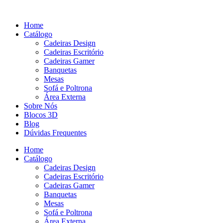
Pular
para
Home
o
Catálogo
conteúdo
Cadeiras Design
Cadeiras Escritório
Cadeiras Gamer
Banquetas
Mesas
Sofá e Poltrona
Área Externa
Sobre Nós
Blocos 3D
Blog
Dúvidas Frequentes
Home
Catálogo
Cadeiras Design
Cadeiras Escritório
Cadeiras Gamer
Banquetas
Mesas
Sofá e Poltrona
Área Externa