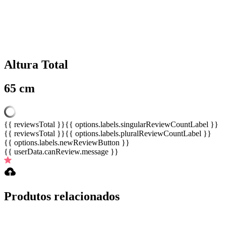
Altura Total
65 cm
{{ reviewsTotal }}
{{ options.labels.singularReviewCountLabel }}
{{ reviewsTotal }}
{{ options.labels.pluralReviewCountLabel }}
{{ options.labels.newReviewButton }}
{{ userData.canReview.message }}
Produtos relacionados