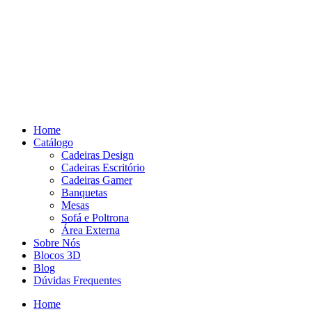
Pular
para
o
conteúdo
Home
Catálogo
Cadeiras Design
Cadeiras Escritório
Cadeiras Gamer
Banquetas
Mesas
Sofá e Poltrona
Área Externa
Sobre Nós
Blocos 3D
Blog
Dúvidas Frequentes
Home