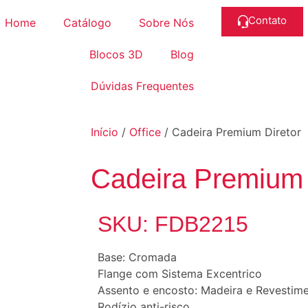
Contato
Home
Catálogo
Sobre Nós
Blocos 3D
Blog
Dúvidas Frequentes
Início
/
Office
/ Cadeira Premium Diretor
Cadeira Premium 
SKU: FDB2215
Base: Cromada
Flange com Sistema Excentrico
Assento e encosto: Madeira e Revestim
Rodízio anti-risco