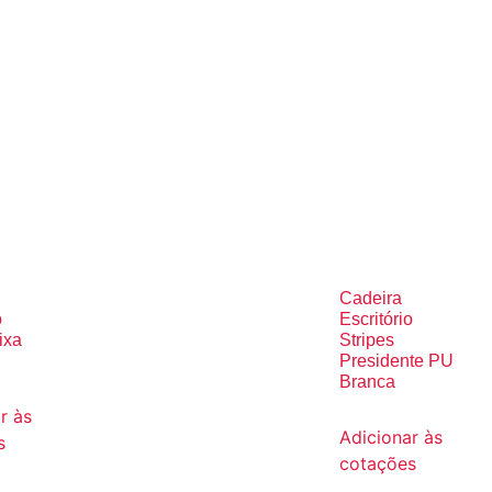
Cadeira
o
Escritório
ixa
Stripes
Presidente PU
Branca
r às
Adicionar às
s
cotações