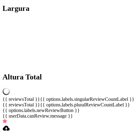
Largura
Altura Total
{{ reviewsTotal }}
{{ options.labels.singularReviewCountLabel }}
{{ reviewsTotal }}
{{ options.labels.pluralReviewCountLabel }}
{{ options.labels.newReviewButton }}
{{ userData.canReview.message }}