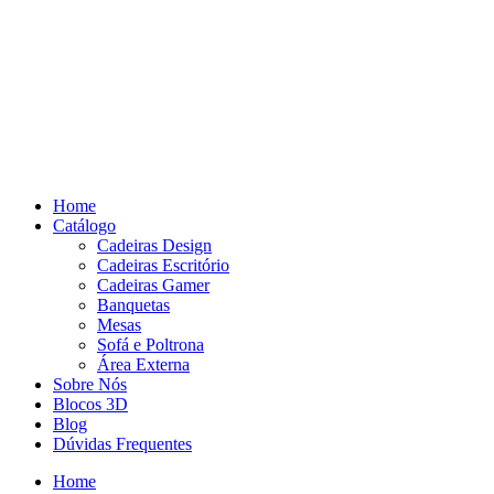
Pular
para
o
conteúdo
Home
Catálogo
Cadeiras Design
Cadeiras Escritório
Cadeiras Gamer
Banquetas
Mesas
Sofá e Poltrona
Área Externa
Sobre Nós
Blocos 3D
Blog
Dúvidas Frequentes
Home