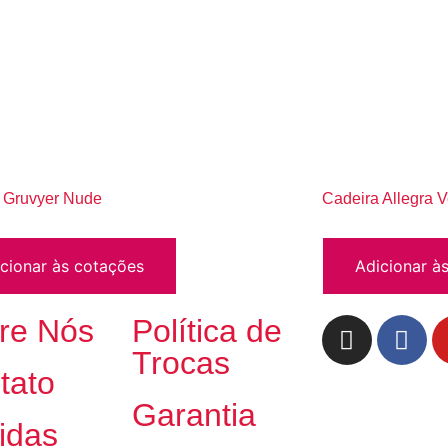
 Gruvyer Nude
Cadeira Allegra 
cionar às cotações
Adicionar à
re Nós
Política de
Trocas
tato
Garantia
idas