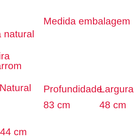
Medida embalagem
 natural
ira
arrom
Natural
Profundidade
Largura
83 cm
48 cm
 44 cm