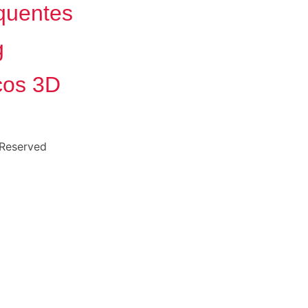
quentes
g
cos 3D
 Reserved