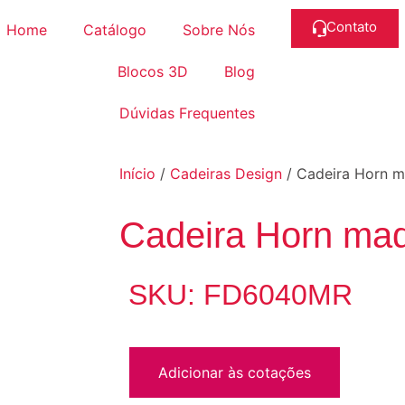
Contato
Home
Catálogo
Sobre Nós
Blocos 3D
Blog
Dúvidas Frequentes
Início
/
Cadeiras Design
/ Cadeira Horn ma
Cadeira Horn mad
SKU: FD6040MR
Adicionar às cotações