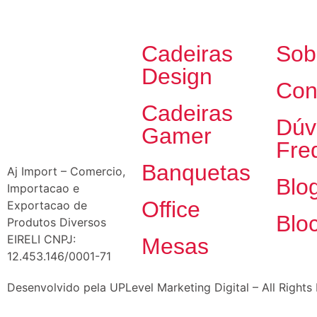
Cadeiras
Sob
Design
Con
Cadeiras
Dúv
Gamer
Fre
Banquetas
Aj Import – Comercio,
Blo
Importacao e
Office
Exportacao de
Blo
Produtos Diversos
EIRELI CNPJ:
Mesas
12.453.146/0001-71
Desenvolvido pela UPLevel Marketing Digital – All Rights