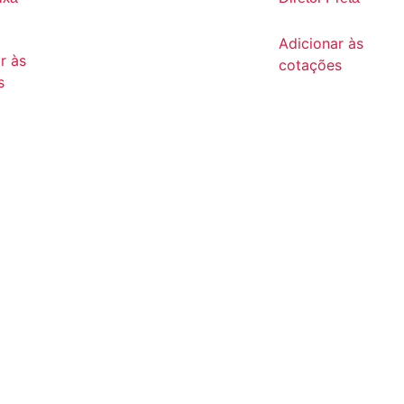
Adicionar às
r às
cotações
s