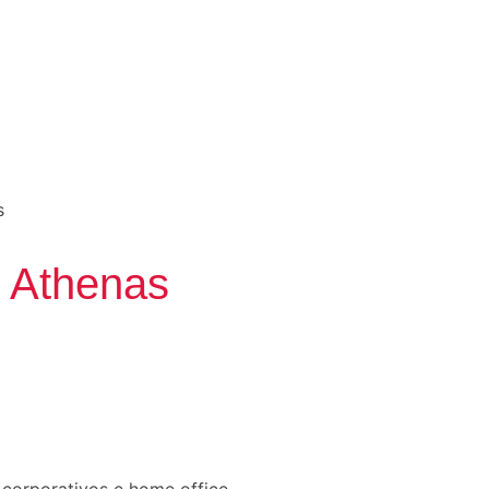
s
o Athenas