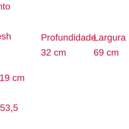
nto
esh
Profundidade
Largura
32 cm
69 cm
 119 cm
 53,5