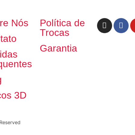
re Nós
Política de
Trocas
tato
Garantia
idas
quentes
g
cos 3D
 Reserved