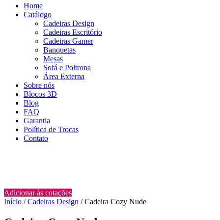
Home
Catálogo
Cadeiras Design
Cadeiras Escritório
Cadeiras Gamer
Banquetas
Mesas
Sofá e Poltrona
Área Externa
Sobre nós
Blocos 3D
Blog
FAQ
Garantia
Política de Trocas
Contato
Adicionar às cotações
Início
/
Cadeiras Design
/ Cadeira Cozy Nude