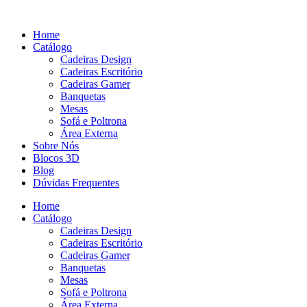
Pular
para
Home
o
Catálogo
conteúdo
Cadeiras Design
Cadeiras Escritório
Cadeiras Gamer
Banquetas
Mesas
Sofá e Poltrona
Área Externa
Sobre Nós
Blocos 3D
Blog
Dúvidas Frequentes
Home
Catálogo
Cadeiras Design
Cadeiras Escritório
Cadeiras Gamer
Banquetas
Mesas
Sofá e Poltrona
Área Externa