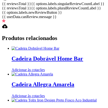
{{ reviewsTotal }}
{{ options.labels.singularReviewCountLabel }}
{{ reviewsTotal }}
{{ options.labels.pluralReviewCountLabel }}
{{ options.labels.newReviewButton }}
{{ userData.canReview.message }}
Produtos relacionados
Cadeira Dobrável Home Bar
Adicionar às cotações
Cadeira Allegra Amarela
Adicionar às cotações