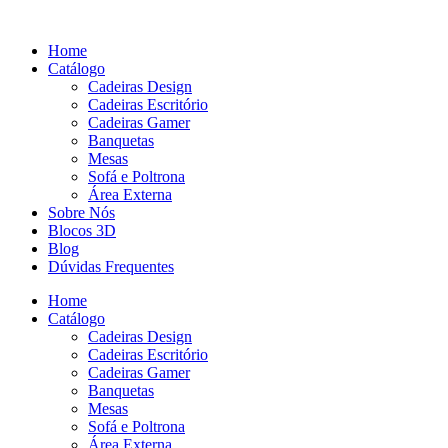
Pular
para
Home
o
Catálogo
conteúdo
Cadeiras Design
Cadeiras Escritório
Cadeiras Gamer
Banquetas
Mesas
Sofá e Poltrona
Área Externa
Sobre Nós
Blocos 3D
Blog
Dúvidas Frequentes
Home
Catálogo
Cadeiras Design
Cadeiras Escritório
Cadeiras Gamer
Banquetas
Mesas
Sofá e Poltrona
Área Externa