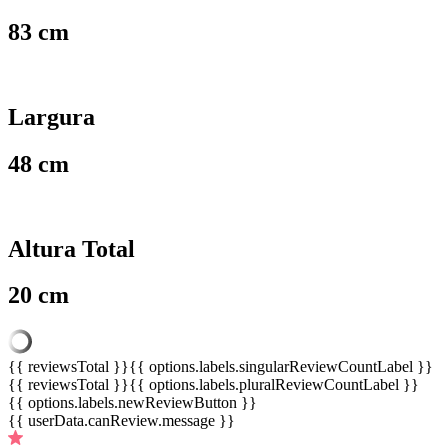
83 cm
Largura
48 cm
Altura Total
20 cm
{{ reviewsTotal }}
{{ options.labels.singularReviewCountLabel }}
{{ reviewsTotal }}
{{ options.labels.pluralReviewCountLabel }}
{{ options.labels.newReviewButton }}
{{ userData.canReview.message }}