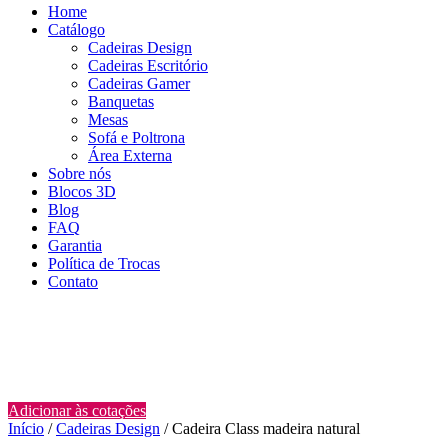
Home
Catálogo
Cadeiras Design
Cadeiras Escritório
Cadeiras Gamer
Banquetas
Mesas
Sofá e Poltrona
Área Externa
Sobre nós
Blocos 3D
Blog
FAQ
Garantia
Política de Trocas
Contato
Adicionar às cotações
Início
/
Cadeiras Design
/ Cadeira Class madeira natural