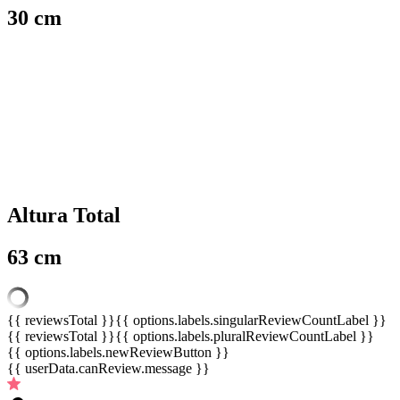
30 cm
Altura Total
63 cm
{{ reviewsTotal }}
{{ options.labels.singularReviewCountLabel }}
{{ reviewsTotal }}
{{ options.labels.pluralReviewCountLabel }}
{{ options.labels.newReviewButton }}
{{ userData.canReview.message }}