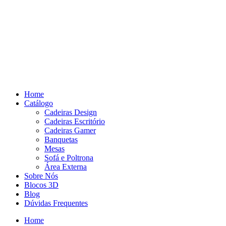
Pular
para
o
conteúdo
Home
Catálogo
Cadeiras Design
Cadeiras Escritório
Cadeiras Gamer
Banquetas
Mesas
Sofá e Poltrona
Área Externa
Sobre Nós
Blocos 3D
Blog
Dúvidas Frequentes
Home