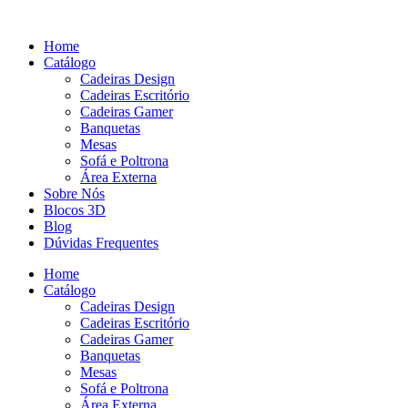
Pular
para
Home
o
Catálogo
conteúdo
Cadeiras Design
Cadeiras Escritório
Cadeiras Gamer
Banquetas
Mesas
Sofá e Poltrona
Área Externa
Sobre Nós
Blocos 3D
Blog
Dúvidas Frequentes
Home
Catálogo
Cadeiras Design
Cadeiras Escritório
Cadeiras Gamer
Banquetas
Mesas
Sofá e Poltrona
Área Externa