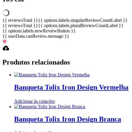
{{ reviewsTotal }}
{{ options.labels.singularReviewCountLabel }}
{{ reviewsTotal }}
{{ options.labels.pluralReviewCountLabel }}
{{ options.labels.newReviewButton }}
{{ userData.canReview.message }}
Produtos relacionados
Banqueta Tolix Iron Design Vermelha
Adicionar às cotações
Banqueta Tolix Iron Design Branca