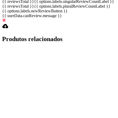
{{ reviewsTotal }}
{{ options.labels.singularReviewCountLabel }}
{{ reviewsTotal }}
{{ options.labels.pluralReviewCountLabel }}
{{ options.labels.newReviewButton }}
{{ userData.canReview.message }}
Produtos relacionados