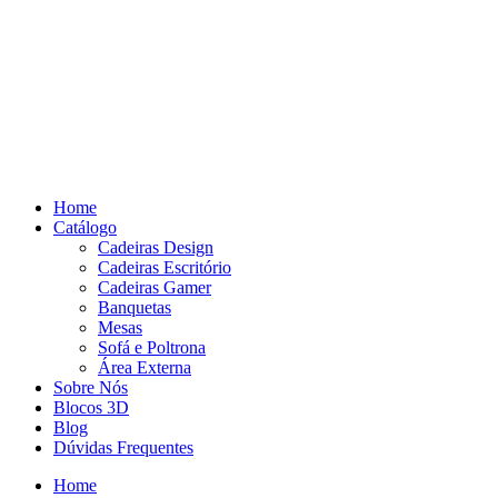
Pular
para
o
conteúdo
Home
Catálogo
Cadeiras Design
Cadeiras Escritório
Cadeiras Gamer
Banquetas
Mesas
Sofá e Poltrona
Área Externa
Sobre Nós
Blocos 3D
Blog
Dúvidas Frequentes
Home