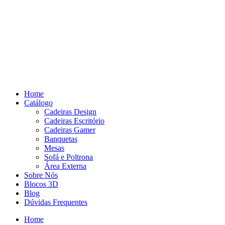
Pular
para
o
conteúdo
Home
Catálogo
Cadeiras Design
Cadeiras Escritório
Cadeiras Gamer
Banquetas
Mesas
Sofá e Poltrona
Área Externa
Sobre Nós
Blocos 3D
Blog
Dúvidas Frequentes
Home