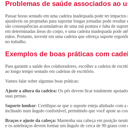
Problemas de saúde associados ao u
Passar horas sentado em uma cadeira inadequada pode ter impactos ne
ajustáveis ou projetadas para suportar longas jornadas pode result
são consequências acumulativas de uma má postura e falta de supor
em determinadas áreas do corpo, e uma cadeira inadequada pode até
mãos. Portanto, investir em uma cadeira que ofereça suporte ergonô
no trabalho.
Exemplos de boas práticas com cadeir
Para garantir a saúde dos colaboradores, escolher a cadeira de escri
ao longo tempo sentado em cadeiras de escritório.
Vamos falar sobre algumas boas práticas:
Ajuste a altura da cadeira:
Os pés devem ficar totalmente apoiados
suas pernas.
Suporte lombar
: Certifique-se que o suporte esteja alinhado com a 
inclinado num ângulo confortável, permitindo que você apoie as co
Braços e ajuste da cabeça:
Mantenha sua cabeça em posição neutra,
e os antebraços devem formar um ângulo de cerca de 90 graus com o