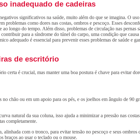
so inadequado de cadeiras
gativos significativos na saúde, muito além do que se imagina. O uso 
ar em problemas como dores nas costas, ombros e pescoço. Esses descon
te ao longo do tempo. Além disso, problemas de circulação nas pernas 
 contribuir para a síndrome do túnel do carpo, uma condição que causa
mico adequado é essencial para prevenir esses problemas de saúde e gar
as de escritório
tório certa é crucial, mas manter uma boa postura é chave para evitar d
 no chão ou em um apoio para os pés, e os joelhos em ângulo de 90 grau
curva natural da sua coluna, isso ajuda a minimizar a pressão nas costas
stas completamente.
 alinhada com o tronco, para evitar tensão no pescoço e seus ombros d
s braços ao usar o teclado ou o mouse.