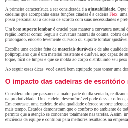
A primeira característica a ser considerada é a
ajustabilidade
. Opte 
cadeiras que acompanha essas funções citadas é a cadeira
Flex
, uma
possa personalizar a cadeira de acordo com suas necessidades e pref
Um bom
suporte lombar
é crucial para manter a curvatura natural 
região lombar como: Seguir a curvatura natural da coluna, cobrir des
prolongado, encosto levemente curvado ou suporte lombar ajustáve
Escolha uma cadeira feita de
materiais duráveis
e de alta qualidad
polipropileno que é um material resistente e durável, aço capaz de
toque, fácil de limpar e que se molda ao corpo distribuindo seu pes
Ao seguir essas dicas, você estará bem equipado para tomar uma dec
O impacto das cadeiras de escritório
Considerando que passamos a maior parte do dia sentado, realizando
na produtividade. Uma cadeira desconfortável pode desviar o foco, 
Em contraste, uma cadeira de alta qualidade oferece suporte adequad
mais tempo. Estudos demonstram que o conforto no ambiente de trab
permitir que a atenção se concentre totalmente nas tarefas. Assim, i
eficiência da equipe e contribui para melhores resultados na empresa