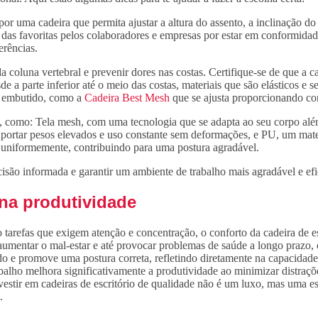
por uma cadeira que permita ajustar a altura do assento, a inclinação d
 das favoritas pelos colaboradores e empresas por estar em conformid
erências.
da coluna vertebral e prevenir dores nas costas. Certifique-se de que a 
de a parte inferior até o meio das costas, materiais que são elásticos 
l embutido, como a
Cadeira Best Mesh
que se ajusta proporcionando con
e, como: Tela mesh, com uma tecnologia que se adapta ao seu corpo além
 suportar pesos elevados e uso constante sem deformações, e PU, um mat
o uniformemente, contribuindo para uma postura agradável.
isão informada e garantir um ambiente de trabalho mais agradável e efi
 na produtividade
 tarefas que exigem atenção e concentração, o conforto da cadeira de 
aumentar o mal-estar e até provocar problemas de saúde a longo prazo,
o e promove uma postura correta, refletindo diretamente na capacidade 
alho melhora significativamente a produtividade ao minimizar distraçõ
nvestir em cadeiras de escritório de qualidade não é um luxo, mas uma es
.