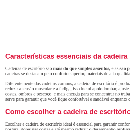
Características essenciais da cadeira 
Cadeiras de escritório são
mais do que simples assentos
, elas
são p
cadeiras se destacam pelo conforto superior, materiais de alta qualid
Diferentemente das cadeiras comuns, a cadeira de escritório é produz
reduzir a tensão muscular e a fadiga, isso inclui apoio lombar, ajust
costas, ombros e pescoço, e mais energia para se concentrar no trab
serve para garantir que você fique confortável e saudável enquanto c
Como escolher a cadeira de escritório
Escolher a cadeira de escritório ideal é essencial para garantir co
postura, dores nas costas e até mesmo reduzir o desempenho profissio