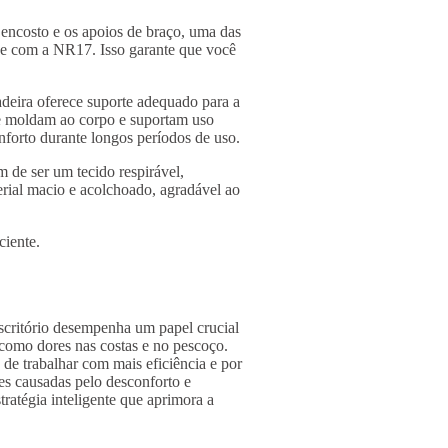
o encosto e os apoios de braço, uma das
ade com a NR17. Isso garante que você
cadeira oferece suporte adequado para a
e se moldam ao corpo e suportam uso
forto durante longos períodos de uso.
 de ser um tecido respirável,
erial macio e acolchoado, agradável ao
ciente.
escritório desempenha um papel crucial
 como dores nas costas e no pescoço.
de trabalhar com mais eficiência e por
es causadas pelo desconforto e
tratégia inteligente que aprimora a