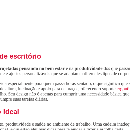
de escritório
rojetadas
pensando no bem-estar
e na
produtividade
dos que passam
ade e ajustes personalizáveis que se adaptam a diferentes tipos de corpo
ida especialmente para quem passa horas sentado, o que significa que sã
e de altura, inclinação e apoio para os braços, oferecendo suporte
ergonô
alho. Seu design não é apenas para cumprir uma necessidade básica que é
umpre suas tarefas diárias.
 ideal
nforto, produtividade e saúde no ambiente de trabalho. Uma cadeira inad
nal. Aqui estão algumas dicas para te ajudar a fazer a escolha certa: