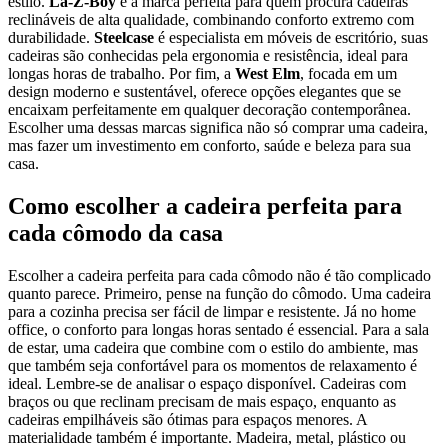
estilo.
La-Z-Boy
é a marca perfeita para quem procura cadeiras
reclináveis de alta qualidade, combinando conforto extremo com
durabilidade.
Steelcase
é especialista em móveis de escritório, suas
cadeiras são conhecidas pela ergonomia e resistência, ideal para
longas horas de trabalho. Por fim, a
West Elm
, focada em um
design moderno e sustentável, oferece opções elegantes que se
encaixam perfeitamente em qualquer decoração contemporânea.
Escolher uma dessas marcas significa não só comprar uma cadeira,
mas fazer um investimento em conforto, saúde e beleza para sua
casa.
Como escolher a cadeira perfeita para
cada cômodo da casa
Escolher a cadeira perfeita para cada cômodo não é tão complicado
quanto parece. Primeiro, pense na função do cômodo. Uma cadeira
para a cozinha precisa ser fácil de limpar e resistente. Já no home
office, o conforto para longas horas sentado é essencial. Para a sala
de estar, uma cadeira que combine com o estilo do ambiente, mas
que também seja confortável para os momentos de relaxamento é
ideal. Lembre-se de analisar o espaço disponível. Cadeiras com
braços ou que reclinam precisam de mais espaço, enquanto as
cadeiras empilháveis são ótimas para espaços menores. A
materialidade também é importante. Madeira, metal, plástico ou