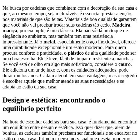
Na busca por cadeiras que combinem com a decoração da sua casa e
que, ao mesmo tempo, sejam duráveis, é essencial prestar atenção
nos materiais de que são feitas. Materiais de boa qualidade garantem
que você não vai precisar trocar suas cadeiras tão cedo.
Madeira
maciça
, por exemplo, é um clássico. Ela não só dá um toque de
elegância ao ambiente, mas também tem uma resistência
impressionante. Já o
metal
, especialmente o aço inoxidável, oferece
uma durabilidade excepcional e um estilo moderno. Para quem
procura conforto e praticidade, o
plástico
de alta qualidade pode ser
uma boa escolha. Ele é leve, fácil de limpar e resistente a manchas.
Se você está de olho em algo mais sofisticado, considere o
couro
.
Ele adiciona um ar de luxo e, com os cuidados adequados, pode
durar muitos anos. Cada material tem suas vantagens, mas o segredo
é escolher aquele que melhor atende às suas necessidades e se
adapta ao estilo da sua casa.
Design e estética: encontrando o
equilíbrio perfeito
Na hora de escolher cadeiras para sua casa, é fundamental encontrar
um equilíbrio entre design e estética. Isso quer dizer que, além de
bonitas, as cadeiras também precisam ser funcionais e se encaixar no
estilo da sua casa. Primeiro, pense no visual que deseja: moderno,