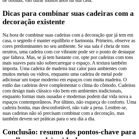
de bonitas, vão durar muitos anos na sua casa.
Dicas para combinar suas cadeiras com a
decoração existente
Na hora de combinar suas cadeiras com a decoração que já tem em
casa, o segredo é manter equilíbrio e harmonia. Primeiro, observe as
cores predominantes no seu ambiente. Se sua sala é cheia de tons
neutros, uma cadeira com cor vibrante pode ser o ponto de destaque
que faltava. Mas, se já tem bastante cor, opte por cadeiras com tons
mais suaves para não sobrecarregar o espaço. A textura também
importa. Uma cadeira de madeira traz calor para ambientes com
muitos metais ou vidros, enquanto uma cadeira de metal pode
adicionar um toque moderno em espaços com muita madeira. O
estilo das cadeiras deve complementar o clima do cômodo. Cadeiras
com design mais clássico vão bem em ambientes tradicionais,
enquanto formas mais ousadas e modernas podem dar vida nova a
espaços contemporâneos. Por último, não esqueça do conforto. Uma
cadeira bonita, mas desconfortável, não vale a pena. Lembre-se,
suas cadeiras não só precisam combinar com a decoração, mas
também devem ser práticas para o seu dia a dia.
Conclusão: resumo dos pontos-chave para