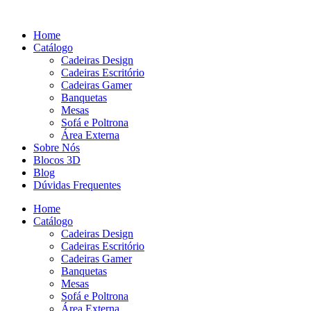
Pular
para
Home
o
Catálogo
conteúdo
Cadeiras Design
Cadeiras Escritório
Cadeiras Gamer
Banquetas
Mesas
Sofá e Poltrona
Área Externa
Sobre Nós
Blocos 3D
Blog
Dúvidas Frequentes
Home
Catálogo
Cadeiras Design
Cadeiras Escritório
Cadeiras Gamer
Banquetas
Mesas
Sofá e Poltrona
Área Externa