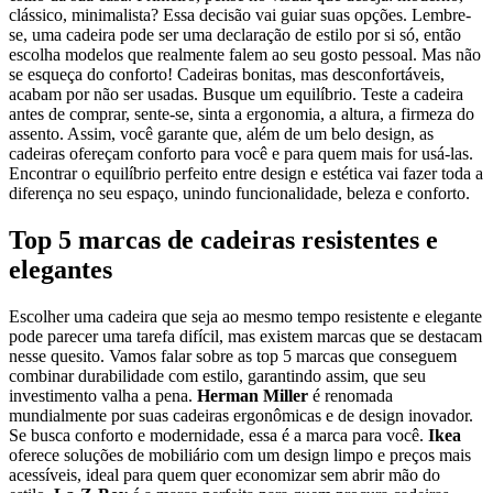
clássico, minimalista? Essa decisão vai guiar suas opções. Lembre-
se, uma cadeira pode ser uma declaração de estilo por si só, então
escolha modelos que realmente falem ao seu gosto pessoal. Mas não
se esqueça do conforto! Cadeiras bonitas, mas desconfortáveis,
acabam por não ser usadas. Busque um equilíbrio. Teste a cadeira
antes de comprar, sente-se, sinta a ergonomia, a altura, a firmeza do
assento. Assim, você garante que, além de um belo design, as
cadeiras ofereçam conforto para você e para quem mais for usá-las.
Encontrar o equilíbrio perfeito entre design e estética vai fazer toda a
diferença no seu espaço, unindo funcionalidade, beleza e conforto.
Top 5 marcas de cadeiras resistentes e
elegantes
Escolher uma cadeira que seja ao mesmo tempo resistente e elegante
pode parecer uma tarefa difícil, mas existem marcas que se destacam
nesse quesito. Vamos falar sobre as top 5 marcas que conseguem
combinar durabilidade com estilo, garantindo assim, que seu
investimento valha a pena.
Herman Miller
é renomada
mundialmente por suas cadeiras ergonômicas e de design inovador.
Se busca conforto e modernidade, essa é a marca para você.
Ikea
oferece soluções de mobiliário com um design limpo e preços mais
acessíveis, ideal para quem quer economizar sem abrir mão do