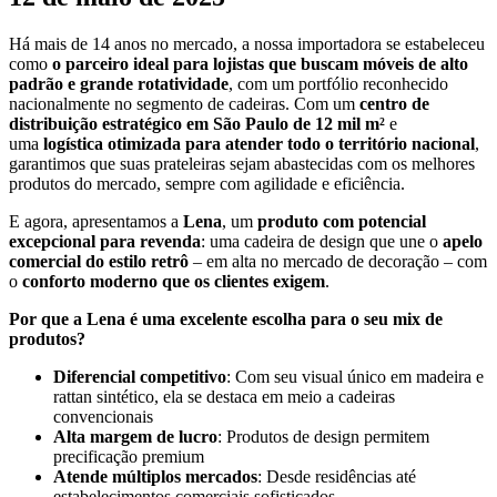
Há mais de 14 anos no mercado, a nossa importadora se estabeleceu
como
o parceiro ideal para lojistas que buscam móveis de alto
padrão e grande rotatividade
, com um portfólio reconhecido
nacionalmente no segmento de cadeiras. Com um
centro de
distribuição estratégico em São Paulo de 12 mil m²
e
uma
logística otimizada para atender todo o território nacional
,
garantimos que suas prateleiras sejam abastecidas com os melhores
produtos do mercado, sempre com agilidade e eficiência.
E agora, apresentamos a
Lena
, um
produto com potencial
excepcional para revenda
: uma cadeira de design que une o
apelo
comercial do estilo retrô
– em alta no mercado de decoração – com
o
conforto moderno que os clientes exigem
.
Por que a Lena é uma excelente escolha para o seu mix de
produtos?
Diferencial competitivo
: Com seu visual único em madeira e
rattan sintético, ela se destaca em meio a cadeiras
convencionais
Alta margem de lucro
: Produtos de design permitem
precificação premium
Atende múltiplos mercados
: Desde residências até
estabelecimentos comerciais sofisticados