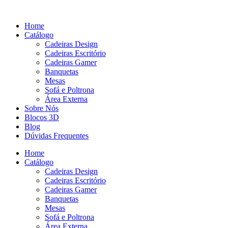
Pular
para
Home
o
Catálogo
conteúdo
Cadeiras Design
Cadeiras Escritório
Cadeiras Gamer
Banquetas
Mesas
Sofá e Poltrona
Área Externa
Sobre Nós
Blocos 3D
Blog
Dúvidas Frequentes
Home
Catálogo
Cadeiras Design
Cadeiras Escritório
Cadeiras Gamer
Banquetas
Mesas
Sofá e Poltrona
Área Externa