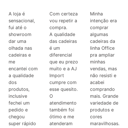
A loja é
Com certeza
Minha
sensacional,
vou repetir a
intenção era
fui até o
compra.
comprar
showroom
A qualidade
algumas
dar uma
das cadeiras
cadeiras da
olhada nas
é um
linha Office
cadeiras e
diferencial
pra ampliar
me
que eu prezo
minhas
encantei com
muito e a AJ
vendas, mas
a qualidade
Import
não resisti e
dos
cumpre com
acabei
produtos,
esse quesito.
comprando
inclusive
O
mais. Grande
fechei um
atendimento
variedade de
pedido e
também foi
produtos e
chegou
ótimo e me
cores
super rápido
atenderam
maravilhosas.