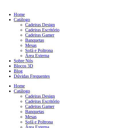
Pular
para
Home
o
Catálogo
conteúdo
Cadeiras Design
Cadeiras Escritório
Cadeiras Gamer
Banquetas
Mesas
Sofá e Poltrona
Área Externa
Sobre Nós
Blocos 3D
Blog
Dúvidas Frequentes
Home
Catálogo
Cadeiras Design
Cadeiras Escritório
Cadeiras Gamer
Banquetas
Mesas
Sofá e Poltrona
Área Externa