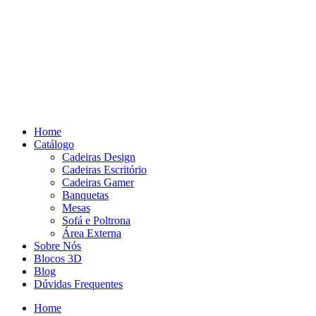
Pular
para
o
conteúdo
Home
Catálogo
Cadeiras Design
Cadeiras Escritório
Cadeiras Gamer
Banquetas
Mesas
Sofá e Poltrona
Área Externa
Sobre Nós
Blocos 3D
Blog
Dúvidas Frequentes
Home