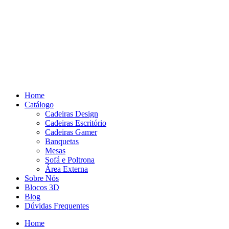
Pular
para
o
conteúdo
Home
Catálogo
Cadeiras Design
Cadeiras Escritório
Cadeiras Gamer
Banquetas
Mesas
Sofá e Poltrona
Área Externa
Sobre Nós
Blocos 3D
Blog
Dúvidas Frequentes
Home