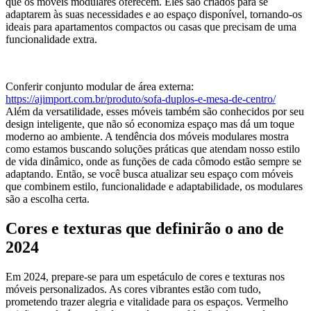
que os móveis modulares oferecem. Eles são criados para se
adaptarem às suas necessidades e ao espaço disponível, tornando-os
ideais para apartamentos compactos ou casas que precisam de uma
funcionalidade extra.
Conferir conjunto modular de área externa:
https://ajimport.com.br/produto/sofa-duplos-e-mesa-de-centro/
Além da versatilidade, esses móveis também são conhecidos por seu
design inteligente, que não só economiza espaço mas dá um toque
moderno ao ambiente. A tendência dos móveis modulares mostra
como estamos buscando soluções práticas que atendam nosso estilo
de vida dinâmico, onde as funções de cada cômodo estão sempre se
adaptando. Então, se você busca atualizar seu espaço com móveis
que combinem estilo, funcionalidade e adaptabilidade, os modulares
são a escolha certa.
Cores e texturas que definirão o ano de
2024
Em 2024, prepare-se para um espetáculo de cores e texturas nos
móveis personalizados. As cores vibrantes estão com tudo,
prometendo trazer alegria e vitalidade para os espaços. Vermelho