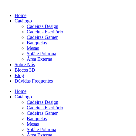
Pular
para
Home
o
Catálogo
conteúdo
Cadeiras Design
Cadeiras Escritório
Cadeiras Gamer
Banquetas
Mesas
Sofá e Poltrona
Área Externa
Sobre Nós
Blocos 3D
Blog
Dúvidas Frequentes
Home
Catálogo
Cadeiras Design
Cadeiras Escritório
Cadeiras Gamer
Banquetas
Mesas
Sofá e Poltrona
Área Externa