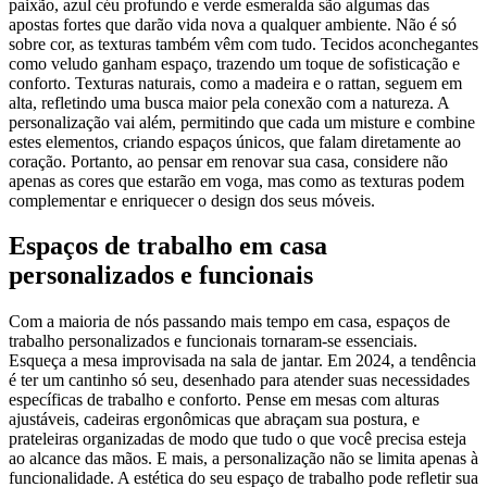
paixão, azul céu profundo e verde esmeralda são algumas das
apostas fortes que darão vida nova a qualquer ambiente. Não é só
sobre cor, as texturas também vêm com tudo. Tecidos aconchegantes
como veludo ganham espaço, trazendo um toque de sofisticação e
conforto. Texturas naturais, como a madeira e o rattan, seguem em
alta, refletindo uma busca maior pela conexão com a natureza. A
personalização vai além, permitindo que cada um misture e combine
estes elementos, criando espaços únicos, que falam diretamente ao
coração. Portanto, ao pensar em renovar sua casa, considere não
apenas as cores que estarão em voga, mas como as texturas podem
complementar e enriquecer o design dos seus móveis.
Espaços de trabalho em casa
personalizados e funcionais
Com a maioria de nós passando mais tempo em casa, espaços de
trabalho personalizados e funcionais tornaram-se essenciais.
Esqueça a mesa improvisada na sala de jantar. Em 2024, a tendência
é ter um cantinho só seu, desenhado para atender suas necessidades
específicas de trabalho e conforto. Pense em mesas com alturas
ajustáveis, cadeiras ergonômicas que abraçam sua postura, e
prateleiras organizadas de modo que tudo o que você precisa esteja
ao alcance das mãos. E mais, a personalização não se limita apenas à
funcionalidade. A estética do seu espaço de trabalho pode refletir sua