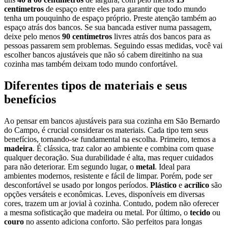
centímetros
de espaço entre eles para garantir que todo mundo
tenha um pouquinho de espaço próprio. Preste atenção também ao
espaço atrás dos bancos. Se sua bancada estiver numa passagem,
deixe pelo menos
90 centímetros
livres atrás dos bancos para as
pessoas passarem sem problemas. Seguindo essas medidas, você vai
escolher bancos ajustáveis que não só cabem direitinho na sua
cozinha mas também deixam todo mundo confortável.
Diferentes tipos de materiais e seus
benefícios
Ao pensar em bancos ajustáveis para sua cozinha em São Bernardo
do Campo, é crucial considerar os materiais. Cada tipo tem seus
benefícios, tornando-se fundamental na escolha. Primeiro, temos a
madeira
. É clássica, traz calor ao ambiente e combina com quase
qualquer decoração. Sua durabilidade é alta, mas requer cuidados
para não deteriorar. Em segundo lugar, o
metal
. Ideal para
ambientes modernos, resistente e fácil de limpar. Porém, pode ser
desconfortável se usado por longos períodos.
Plástico
e
acrílico
são
opções versáteis e econômicas. Leves, disponíveis em diversas
cores, trazem um ar jovial à cozinha. Contudo, podem não oferecer
a mesma sofisticação que madeira ou metal. Por último, o
tecido
ou
couro
no assento adiciona conforto. São perfeitos para longas