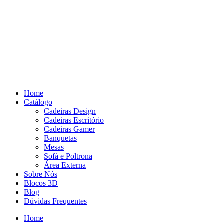
Pular
para
o
conteúdo
Home
Catálogo
Cadeiras Design
Cadeiras Escritório
Cadeiras Gamer
Banquetas
Mesas
Sofá e Poltrona
Área Externa
Sobre Nós
Blocos 3D
Blog
Dúvidas Frequentes
Home