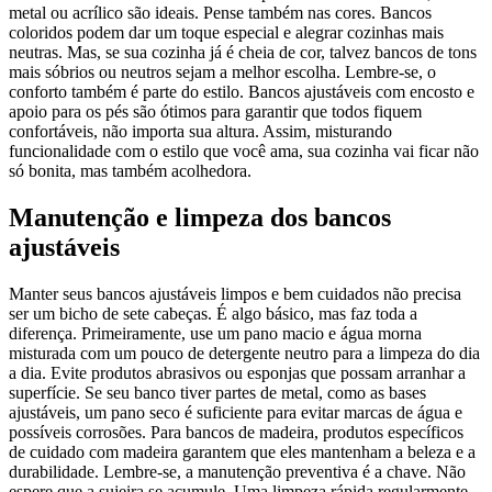
metal ou acrílico são ideais. Pense também nas cores. Bancos
coloridos podem dar um toque especial e alegrar cozinhas mais
neutras. Mas, se sua cozinha já é cheia de cor, talvez bancos de tons
mais sóbrios ou neutros sejam a melhor escolha. Lembre-se, o
conforto também é parte do estilo. Bancos ajustáveis com encosto e
apoio para os pés são ótimos para garantir que todos fiquem
confortáveis, não importa sua altura. Assim, misturando
funcionalidade com o estilo que você ama, sua cozinha vai ficar não
só bonita, mas também acolhedora.
Manutenção e limpeza dos bancos
ajustáveis
Manter seus bancos ajustáveis limpos e bem cuidados não precisa
ser um bicho de sete cabeças. É algo básico, mas faz toda a
diferença. Primeiramente, use um pano macio e água morna
misturada com um pouco de detergente neutro para a limpeza do dia
a dia. Evite produtos abrasivos ou esponjas que possam arranhar a
superfície. Se seu banco tiver partes de metal, como as bases
ajustáveis, um pano seco é suficiente para evitar marcas de água e
possíveis corrosões. Para bancos de madeira, produtos específicos
de cuidado com madeira garantem que eles mantenham a beleza e a
durabilidade. Lembre-se, a manutenção preventiva é a chave. Não
espere que a sujeira se acumule. Uma limpeza rápida regularmente