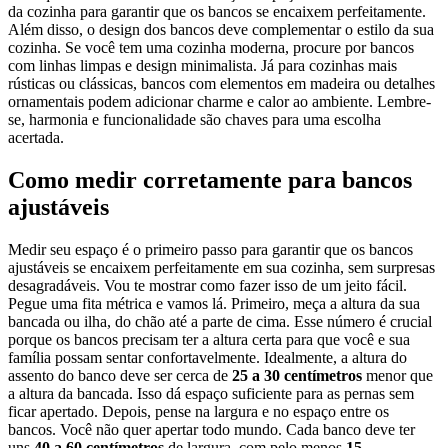
da cozinha para garantir que os bancos se encaixem perfeitamente.
Além disso, o design dos bancos deve complementar o estilo da sua
cozinha. Se você tem uma cozinha moderna, procure por bancos
com linhas limpas e design minimalista. Já para cozinhas mais
rústicas ou clássicas, bancos com elementos em madeira ou detalhes
ornamentais podem adicionar charme e calor ao ambiente. Lembre-
se, harmonia e funcionalidade são chaves para uma escolha
acertada.
Como medir corretamente para bancos
ajustáveis
Medir seu espaço é o primeiro passo para garantir que os bancos
ajustáveis se encaixem perfeitamente em sua cozinha, sem surpresas
desagradáveis. Vou te mostrar como fazer isso de um jeito fácil.
Pegue uma fita métrica e vamos lá. Primeiro, meça a altura da sua
bancada ou ilha, do chão até a parte de cima. Esse número é crucial
porque os bancos precisam ter a altura certa para que você e sua
família possam sentar confortavelmente. Idealmente, a altura do
assento do banco deve ser cerca de
25 a 30 centímetros
menor que
a altura da bancada. Isso dá espaço suficiente para as pernas sem
ficar apertado. Depois, pense na largura e no espaço entre os
bancos. Você não quer apertar todo mundo. Cada banco deve ter
uns
40 a 60 centímetros
de largura, com pelo menos
15