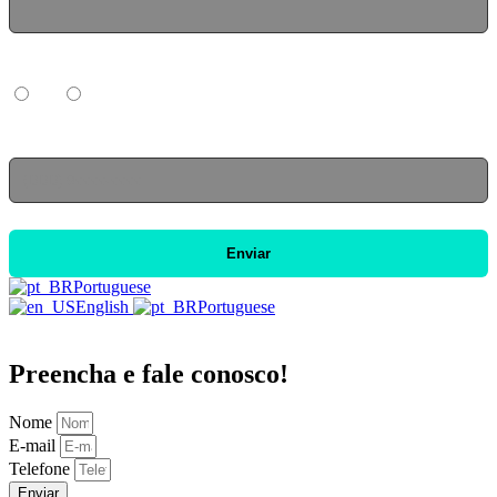
Já compra móveis com fornecedor fixo?
Sim
Não
Qual seu WhatsApp para enviarmos a confirmação?
Enviar
Portuguese
English
Portuguese
Preencha e fale conosco!
Nome
E-mail
Telefone
Enviar